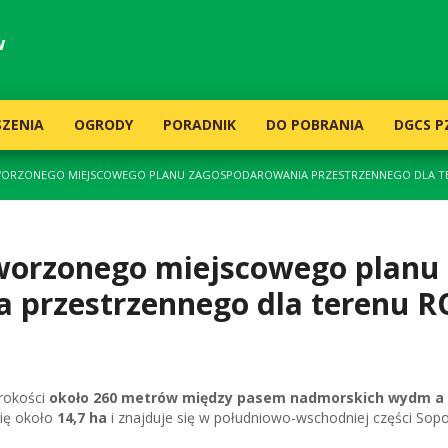
w
ZENIA
OGRODY
PORADNIK
DO POBRANIA
DGCS P
WORZONEGO MIEJSCOWEGO PLANU ZAGOSPODAROWANIA PRZESTRZENNEGO DLA TE
tworzonego miejscowego planu
 przestrzennego dla terenu 
erokości
około 260 metrów między pasem nadmorskich wydm a 
nię około
14,7 ha
i znajduje się w południowo-wschodniej części Sopo