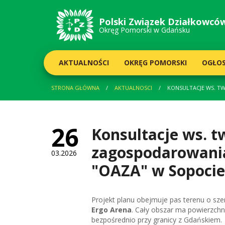
Polski Związek
Działkowcó
Okręg Pomorski w Gdańsku
AKTUALNOŚCI
OKRĘG POMORSKI
OGŁOS
STRONA GŁÓWNA
AKTUALNOSCI
KONSULTACJE WS. T
26
Konsultacje ws. 
zagospodarowania
03.2026
"OAZA" w Sopocie
Projekt planu obejmuje pas terenu o sz
Ergo Arena
. Cały obszar ma powierzch
bezpośrednio przy granicy z Gdańskiem.