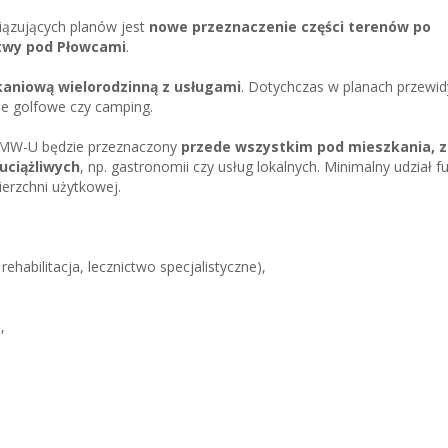
ązujących planów jest
nowe przeznaczenie części terenów po
itwy pod Płowcami
.
aniową wielorodzinną z usługami
. Dotychczas w planach przewi
ole golfowe czy camping.
1MW-U będzie przeznaczony
przede wszystkim pod mieszkania, z
uciążliwych
, np. gastronomii czy usług lokalnych. Minimalny udział fu
erzchni użytkowej.
rehabilitacja, lecznictwo specjalistyczne),
,