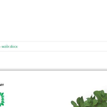
 wzór.docx
MY