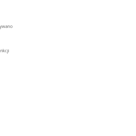
dywano
nkcji