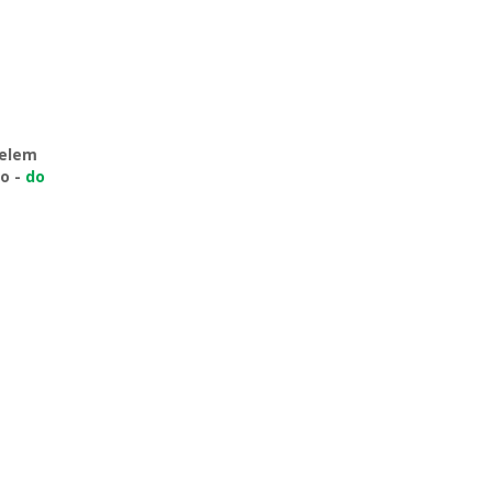
celem
o -
do