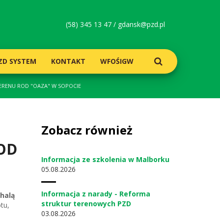
(58) 345 13 47 /
gdansk@pzd.pl
ZD SYSTEM
KONTAKT
WFOŚIGW
RENU ROD "OAZA" W SOPOCIE
Zobacz również
ROD
Informacja ze szkolenia w Malborku
05
08.2026
Informacja z narady - Reforma
halą
struktur terenowych PZD
tu,
03
08.2026